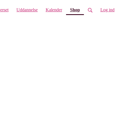
(current)
erset
Uddannelse
Kalender
Shop
Log ind